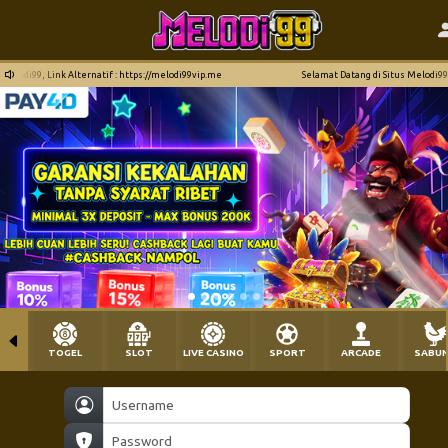
odi99, Link Alternatif : https://melodi99vip.me
Selamat Datang di Situs Melodi99, Lin
TOGEL
SLOT
LIVE CASINO
SPORT
ARCADE
SABU