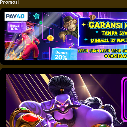
Promosi
SPESIAL EVENT GARAN
LEBIH CUAN LEBIH SERU! CASHBACK LAGI BUAT KAMU
SYARAT DAN KETENTUAN :
1. KODE CLAIM = GARANSI KEKALAHAN BOSKU !!
2. SEMUA PEMAIN DAPAT MENGIKUTI BONUS INI.
3. AKUMULASI KEKALAHAN MINIMAL 3X DEPOSIT (BEBAS NOMINAL DEPOSIT).
⇨
TOTAL KEKALAHAN 50K – 99K
10%
⇨
TOTAL KEKALAHAN 100K – 299K
15%
⇨
TOTAL KEKALAHAN 300K++
20%
LAPOR PUSAT - WHAT