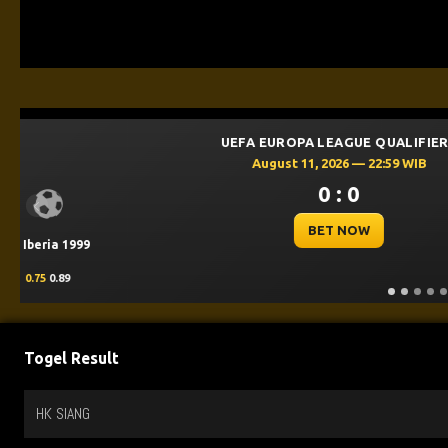
SPAIN 
August 16, 20
0 
Previous
BET
Sevilla
0.25
0.95
Togel Result
PENANG TOTO