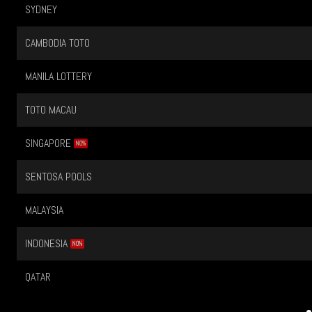
HONGKONG
TOTO WUHAN