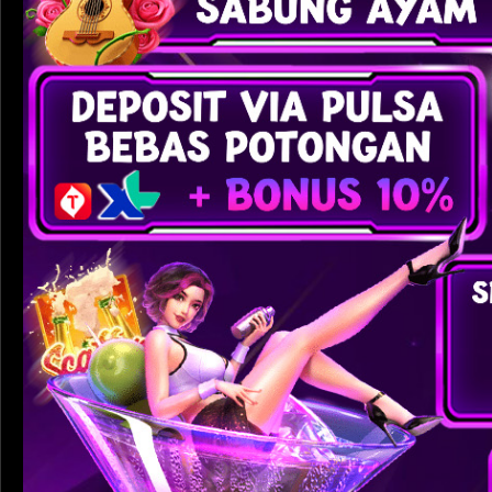
3. MEMILIKI REFERRAL 10 ORANG/BULAN DENGAN BONUS REFERRAL RP.90.00
MAKA: 200K X 15% = 30.000
7. SYARAT WITHDRAW/WD HARUS MEMENUHI TO X1.
4. MEMILIKI REFERRAL 20 ORANG/BULAN DENGAN BONUS REFERRAL RP.150.0
⇨
8. MAKSIMAL WD ADALAH 300RB.
BONUS YANG DITERIMA : 30.000
5. MEMILIKI REFERRAL 50 ORANG/BULAN DENGAN BONUS REFERRAL RP.250.0
9. UNTUK MENCEGAH TINDAKAN PENIPUAN/MANIPULASI, BONUS DAPAT DIBA
6. MEMILIKI REFERRAL 80 ORANG/BULAN DENGAN BONUS REFERRAL RP.800.0
BONUS CASHBACK SPORT
REKENING BANK, ALAMAT IP DAN DATA LAINNYA YANG DIPERKIRAKAN SAMA.
7. MEMILIKI REFERRAL 100 ORANG/BULAN DENGAN BONUS REFERRAL RP.1.200
⇨
10. SYARAT DAN KETENTUAN UMUM PROMOSI BERLAKU.
CONTOH KASUS KE-2
8. MEMILIKI REFERRAL 150 ORANG/BULAN DENGAN BONUS REFERRAL RP.2.500
SYARAT DAN KETENTUAN :
11. MELODI99 BERHAK MEMBATALKAN BONUS PLAYER YANG TERINDIKASI 
12. PROMO INI DAPAT BERHENTI/BERUBAH SEWAKTU-WAKTU TANPA INFORM
DEPOSIT 1: 500K
1. BONUS DIBAGIKAN SETIAP HARI SELASA JAM 12.000 SIANG.
CATATAN PENTING :
13. SYARAT DAN KETENTUAN MELODI99 ADALAH MUTLAK DAN TIDAK BISA 
DEPOSIT 2: 300K
2. BONUS YANG DIDAPATKAN ADALAH 5% DARI TOTAL LOSE ( KEKALAHAN ) 1
NB = WAJIB CLAIM VIA LIVECHAT !!
DEPOSIT 3: 500K
1. REFERRAL WAJIB AKTIF (BUKAN SEMBARANGAN MENDAFTAR UNTUK MENC
3. TOTAL LOSE ( KEKALAHAN ) YANG DIHITUNG ADALAH DARI PROVIDER S
DEPOSIT 4: 500K
2. APALAGI BONUS REFERRAL TERLEWATI TETAPI REFERRAL TIDAK TERLEWAT
4. MINIMAL LOSE ADALAH RP500.000,- UNTUK MENDAPATKAN BONUS CASHBA
DEPOSIT 5: 1 JUTA
(UNTUK SYARAT 1)
5. JIKA MENGIKUTI PROMO LAIN MAKA TIDAK ADA CASHBACK MINGGUAN.
TOTAL DEPOSIT: 2.8 JUTA
3. GAJI AKAN DIBERIKAN SETIAP AWAL BULAN DI TGL 1 DENGAN WAKTU 1X
KARENA MASUK KATEGORI TOTAL KEKALAHAN 300K++,
4. IP YANG SAMA TIDAK DIHITUNG KEDALAM REFERRAL
MAKA: 2.8 JUTA X 20% = 560.000, BATAS MAKSIMAL BONUS 200.000
5. SEGALA KEPUTUSAN ADMIN ADALAH SAH DAN MUTLAK SERTA TIDAK DAP
EVENT PULSA TANP
⇨
6. BERLAKU DARI 01 JANUARI 2023
BONUS YANG DITERIMA : 200.000
NB : SYARAT DI RESET KEMBALI KE 0 DI AWAL BULAN.
SYARAT DAN KETENTUAN :
NB = WAJIB CLAIM VIA LIVECHAT !!
1. DEPOSIT PULSA TANPA POTONGAN + BONUS 10%.
2. MINIMAL DEPOSIT 25.000 UNTUK MENGIKUTI PROMO INI.
3. MAKSIMAL BONUS YANG DIBERIKAN 100.000.
4. BERLAKU KELIPATAN.
5. SYARAT WITHDRAW TURNOVER X 6 CONTOH = 25.000 + 2.500 = 27.500 X 6 
6. PROMO INI HANYA BERLAKU UNTUK BERMAIN GAMES SLOT.
7. JIKA MENGIKUTI PROMO LAIN, TIDAK DAPAT MENGIKUTI PROMO INI.
NB = WAJIB CLAIM VIA LIVECHAT !!
SPECIAL PROMO B
SYARAT DAN KETENTUAN :