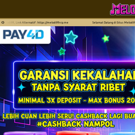
lternatif : https://melodi99vip.me
Selamat Datang di Situs Melodi99, Link Alternatif 